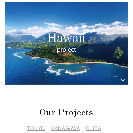
Coming Soon
Park-PFI Management
"R"RIVERSIDE GRILL＆BEER GARDEN
公園再生事業
小料理バル ドメ
YOKKAICHI HARBOR 尾上別荘
愛知・名古屋
大阪・中之島
CADRAN
三重・四日市
東京・銀座
国産にこだわった「野菜」 「串揚げ」 「豆腐」 「珍
中之島公園バラ園内のビアガーデン。都心を流れる堂島川と
その他の店舗
味」等、有機食材のお料理とお酒が楽しめます。
銀座のシンボルである4丁目交差点の時計台を目の前にした
明治時代、四日市の発展に尽力した名士・小菅剣之助氏の自
土佐掘川の中州にある緑豊かなリバーサイドで楽しむBBQ。
MS. CASABLANCA
蘇山荘
また、日本酒は愛知や東海三県の地酒にスポットを当てなが
愛知・名古屋
神奈川・横浜
テラス席やバーカウンター、プライベートルームなど、銀座
邸をリノベーションして誕生した「YOKKAICHI HARBOR尾
詳しくはこちら
らも、全国各地の選りすぐりの地酒をご用意しております。
の一等地に佇む唯一無二のラグジュアリー空間で洗練された
表参道「Mimosa」のミシュランシェフ・南俊郎氏が監修す
概国の有形文化財に登録されている近代和風建築の建物は、
上別荘」。
モダンフレンチをご堪能ください。
るカジュアルチャイニーズ。焼売や餃子などの点心を中心と
木材を贅沢に使用した和モダンな造り。日本らしさを懐かし
歴史と伝統が織りなす場所に佇むレストランで 四季の移ろ
詳しくはこちら
その他の店舗
詳しく見る
した、シンプルながらも上質で本格的な中華料理を提供。厳
み、草庵的な庭園を眺めながらゆったりとおくつろぎくださ
いと共に洗練されたモダンフレンチをお楽しみください。
詳しくはこちら
選された中国茶やグラスワインと共に、カジュアルにお楽し
い。
詳しくはこちら
みいただけます。
詳しくはこちら
詳しくはこちら
Hawaii Project
Our Projects
ハワイ事業
TOKYO
KANAGAWA
CHIBA