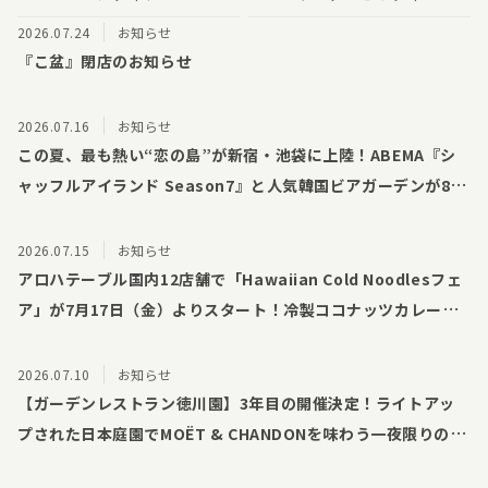
2026.07.24
お知らせ
『こ盆』閉店のお知らせ
2026.07.16
お知らせ
この夏、最も熱い“恋の島”が新宿・池袋に上陸！ABEMA『シ
ャッフルアイランド Season7』と人気韓国ビアガーデンが8月
1日（土）より1ヶ月限定の電撃コラボ開催！
2026.07.15
お知らせ
アロハテーブル国内12店舗で「Hawaiian Cold Noodlesフェ
ア」が7月17日（金）よりスタート！冷製ココナッツカレーフ
ォーをはじめとする夏限定の冷やし麺3種がリレー形式で登場
2026.07.10
お知らせ
【ガーデンレストラン徳川園】3年目の開催決定！ライトアッ
プされた日本庭園でMOËT & CHANDONを味わう一夜限りのシ
ャンパンナイト「浴衣でモエ・エ・シャンドン2026」8月23日