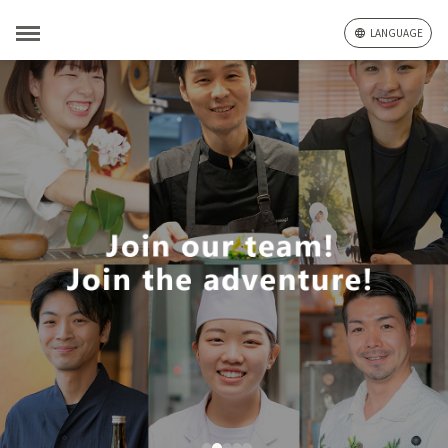
LANGUAGE
ギンザ舌呑
東京・銀座
Catering Concierge
ALOHA TABLE
Wedding
東銀座の裏道、串揚げと日本酒を楽しめる和バルダイニン
いい乃じ
CHUTNEY Asian Ethnic Kitchen
HEAVENLY Island Lifestyle
ガーデンレストラン徳川園
ARK HILLS SOUTH TOWER／
BALCON TOKYO
東京・日本橋
愛知・名古屋
東京・六本木
グ。5フロアからなる当店では個室、半個室、ダイニングテ
六七
東京・六本木
ルーフトップ･ラウンジ･ビアガーデン
店自慢の黒毛和牛のすき焼きは、濃厚なうまみととろける食
神奈川・横浜
東京・代官山
尾張徳川家ゆかりの庭を一望できるロケーション。
バー＆ラウンジを抜けると開放的なバルコニーが広がり、ダ
ーブル、スタンディングバーと多彩な空間を用意。
六本木7丁目の裏路地に佇む築古マンションの3階。店内はゆ
感が特徴。
フレンチの技法と和の伝統が融和したコースでは地元の野
イニングは柔らかな光に包まれたミュージアムのような空
タイやベトナム、マレーシアなど幅広いアジアの食を多彩に
ハワイ・ワイキキに本店を構える『HEAVENLY Island
東京・六本木