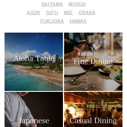
SAITAMA
MIYAGI
AICHI
GIFU
MIE
OSAKA
FUKUOKA
HAWAII
詳しく見る
口々
愛知・名古屋
Cépages
愛知・名古屋
彩り豊かなおばんざいや季節の小料理。四季折々の旬の魚
は、造り、煮付、焼きをご用意。串揚げのように単品で気軽
名古屋随一の眺望が楽しめる天空のフレンチレストランで
九博庭園 足湯茶屋
に頼める天ぷらは、旬の素材から定番までお好みで色々楽し
福岡・太宰府
す。
韓国カフェ イヨサンソウル
めます。
千葉・千葉駅
三河湾の良質な魚介類や知多半島の農家さんから届くオーガ
概九州国立博物館内の和カフェ『九博庭園 足湯茶屋』で
全国の厳選した地酒やワインも充実。
ニックの野菜など、地域の良質な食材にこだわったコース料
※2024年11月7日(木)グランドオープン
は、散策や博物館鑑賞を満喫したあと、疲れた足をほぐしな
理をご提供しております。
「I love Seoul」「I miss Seoul」をキーワードにした、全
がら、九州の銘茶と甘味、鰻むすびなどの軽食をお楽しみい
詳しくはこちら
ての韓国好きが集まるコミュニティカフェ。定番の韓国料理
ただけます。
詳しくはこちら
から話題のスイーツまでバラエティ豊かなメニューが揃って
詳しくはこちら
その他の店舗
います。
その他の店舗
詳しくはこちら
その他の店舗