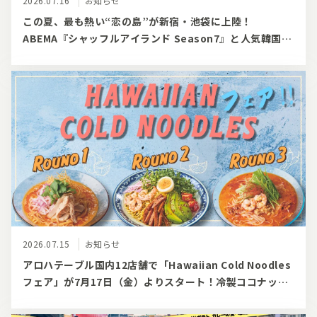
2026.07.16
お知らせ
この夏、最も熱い“恋の島”が新宿・池袋に上陸！
ABEMA『シャッフルアイランド Season7』と人気韓国ビ
アガーデンが8月1日（土）より1ヶ月限定の電撃コラボ開
催！
2026.07.15
お知らせ
アロハテーブル国内12店舗で「Hawaiian Cold Noodles
フェア」が7月17日（金）よりスタート！冷製ココナッツ
カレーフォーをはじめとする夏限定の冷やし麺3種がリレ
ー形式で登場