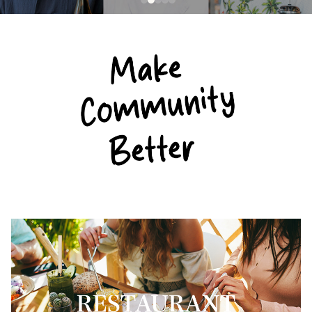
ったりと寛げるカウンターとラウンジ、屋上にも客席を設け
詳しくはこちら
他にも季節の素材を生かした惣菜やおつまみなど、旨い食材
菜、近海の魚介、愛知・岐阜のお肉など、厳選した地産の素
間。
ラインナップ。アジア各国を旅しているような気分で本格エ
Lifestyle』。ヘルシーでパワフルな朝食に、ディナータイム
六本木一丁目「アークヒルズサウスタワー」のラグジュアリ
詳しくはこちら
ローアングルな六本木の夜景をお楽しみ頂けます。
を吟味し、料理への思いを感じるメニューを各種ご用意して
材を使い、徳川園でしか味わえない至福の時間を演出しま
スペシャリテは歴史ある特製グレービーソースでいただくロ
スニック料理をお楽しみください。
ではランチとは一味違うハワイアンビストロメニューを多数
ーな屋上庭園で、手ぶらでBBQが楽しめるビアガーデン。
います。
す。
ーストビーフをご用意しております。
エスニック料理と相性抜群のアジアンビールも豊富に取り揃
ご用意。カラダが喜ぶハワイアンオーガニックメニューの
詳しくはこちら
詳しくはこちら
詳しくはこちら
えています。
数々をお楽しみください。
詳しくはこちら
詳しくはこちら
詳しくはこちら
詳しくはこちら
詳しくはこちら
乙こん
神奈川・横浜
乙な献立と乙な交流。ちょっと洒落てて気がきく和食バル。
季節食材のおばんざいや天ぷら、小鍋でつまめる「すき焼
b&r
東京・赤坂
日本橋高島屋S.C. BBQ BEER GARDEN