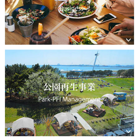
き」を肴に、厳選したワインや季節の日本酒などを豊富にご
落ち着きのある雰囲気ながらパブのような賑わいを見せる、
蕎麦いっこん
山手十番館
natuRe tokyo
東京・恵比寿
神奈川・横浜
東京・明治公園
東京・日本橋
用意しております。
本格シガーとお酒を気軽に楽しめる大人の酒場。お飲物は洋
金山ソウル
FEEL GREEN CAFE
ランチではこだわりの二八蕎麦と共に食べられるセットメニ
山手の丘に佇む歴史ある洋館『山手十番館』。
愛知・名古屋
東京・日本橋
レストランの繊細さとビストロの気軽さを併せ持つユーズフ
バラエティー豊かなお肉と海鮮にこだわり、銘柄肉や国産の
酒だけでも100種類以上取り揃えています。
詳しくはこちら
ューを各種ご用意。
心地良い風が通り抜ける庭園が広がり、異国情緒を感じる歴
ルダイニング。
人気No.1の三元豚のサムギョプサルなど韓国の人気料理を各
日本橋高島屋S.C.の屋上庭園に、緑の木々や花々に囲まれた
食材を豊富にそろえたBBQ。ドリンクはキンキンに冷えたビ
夜はお酒にぴったりな蕎麦前メニュー・刺身・天ぷら・寿司
史ある建物の1階は気軽にご利用頂けるカフェ。2階はラン
環境に寄り添った国産食材をフレンチの技法で調理し、サス
種取り揃えています。金山ソウル特製の「チュクミサムギョ
くつろぎの空間でティータイムやランチスタイルを楽しめる
詳しくはこちら
ールの他にも全7種のワインブッフェをお楽しみください。
と様々なメニューが楽しい時間に彩りを与えます。
チ、ディナーを愉しめるフレンチレストランです。
テナブルな未来を紡ぐ新たなアイランド（日本）フレンチを
プサル」もオススメ。
『FEEL GREEN CAFE』。
詳しくはこちら
提案します。
マッコリはじめ韓国のお酒も充実。チヂミや魚介のおつまみ
お買い物の間のくつろぎの場として、近隣ワーカーのランチ
その他の店舗
詳しくはこちら
詳しくはこちら
に合わせて軽く飲むも、ホルモン鍋や鉄板料理でしっかりお
やファミリーがお子様と一緒に楽しむなど、様々な憩いの時
詳しくはこちら
Restaurant Business
食事するも良し。
間をお過ごしください。
レストラン事業
詳しくはこちら
詳しくはこちら
詳しく見る
渋谷舌呑
東京・渋谷