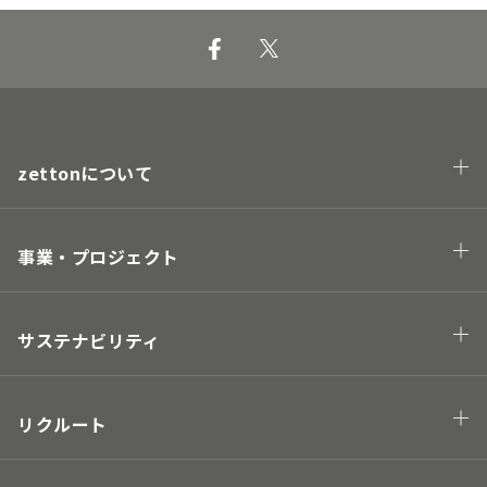
zettonについて
会社概要
企業理念・トップメッセージ
事業・プロジェクト
業態
プロジェクト
サステナビリティ
Hawaii project
地球の未来につながる
街の未来につながる
リクルート
人の未来につながる
キャリアについて