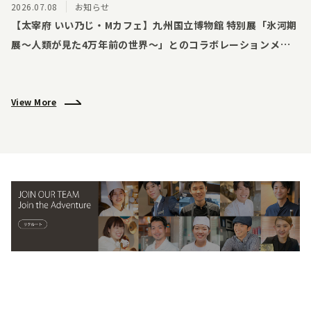
（日）開催！
2026.07.08
お知らせ
【太宰府 いい乃じ・Mカフェ】九州国立博物館 特別展「氷河期
展～人類が見た4万年前の世界～」とのコラボレーションメニ
ューを7月18日（土）より提供開始！
View More